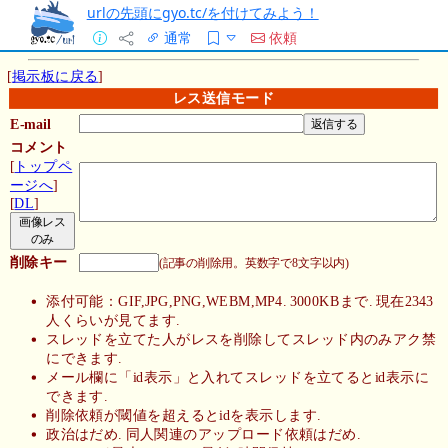
urlの先頭にgyo.tc/を付けてみよう！
通常
依頼