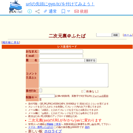
urlの先頭にgyo.tc/を付けてみよう！
通常
依頼