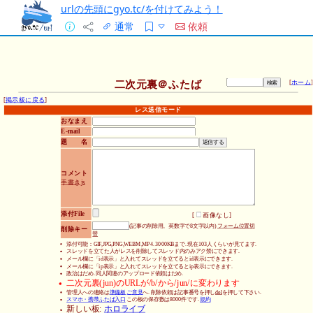
urlの先頭にgyo.tc/を付けてみよう！
通常
依頼