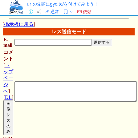
urlの先頭にgyo.tc/を付けてみよう！
通常
依頼