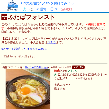
urlの先頭にgyo.tc/を付けてみよう！
通常
依頼