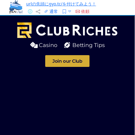
urlの先頭にgyo.tc/を付けてみよう！
通常
依頼