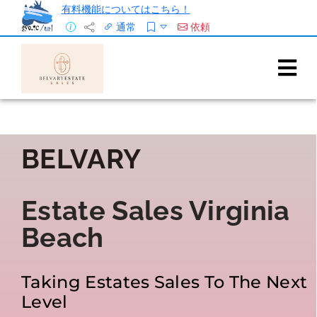
有料機能についてはこちら！
通常
依頼