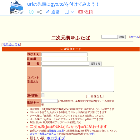
urlの先頭にgyo.tc/を付けてみよう！
通常
依頼