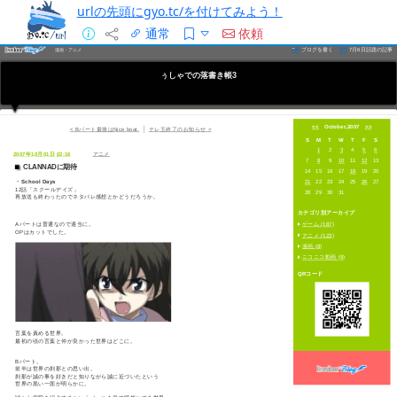
urlの先頭にgyo.tc/を付けてみよう！
通常
依頼