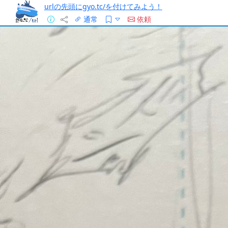
urlの先頭にgyo.tc/を付けてみよう！
通常
依頼