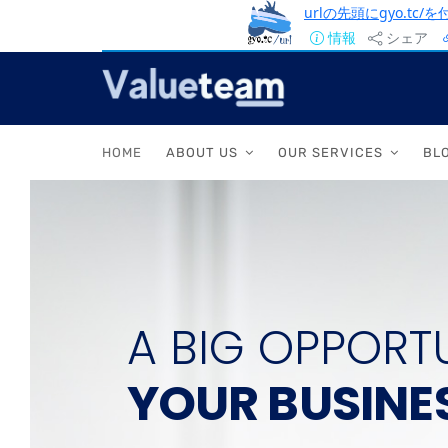
urlの先頭にgyo.tc
情報
シェア