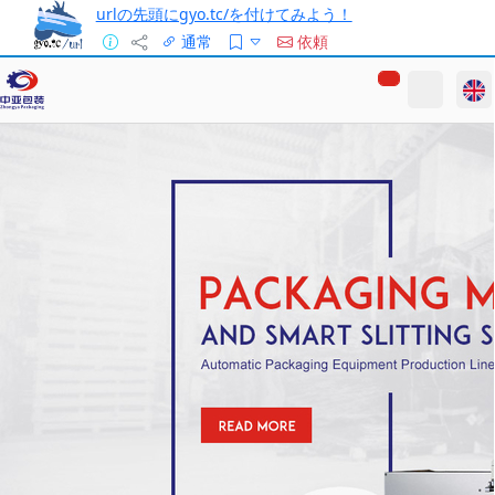
urlの先頭にgyo.tc/を付けてみよう！
通常
依頼