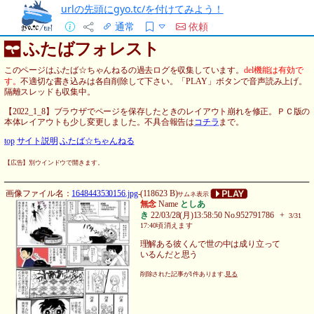
urlの先頭にgyo.tc/を付けてみよう！
通常
依頼