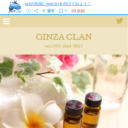
urlの先頭にgyo.tc/を付けてみよう！
通常
依頼