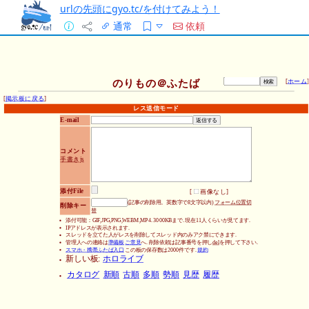
urlの先頭にgyo.tc/を付けてみよう！
通常
依頼