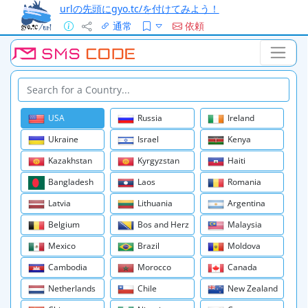
urlの先頭にgyo.tc/を付けてみよう！
通常
依頼