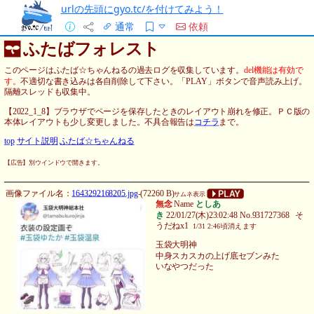
urlの先頭にgyo.tc/を付けてみよう！
通常
依頼