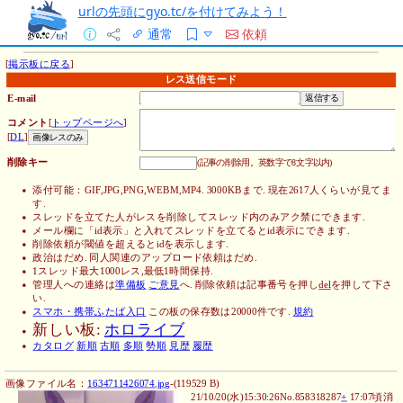
urlの先頭にgyo.tc/を付けてみよう！
通常
依頼