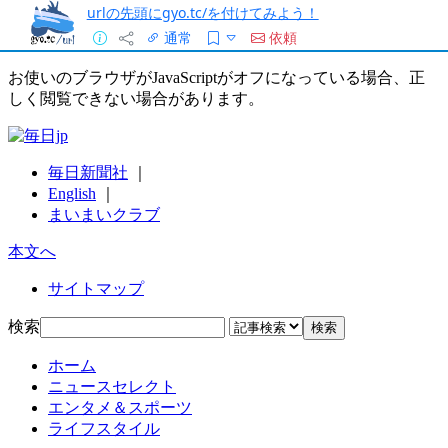
urlの先頭にgyo.tc/を付けてみよう！
通常
依頼