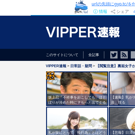
urlの先頭にgyo.tc
情報
シェア