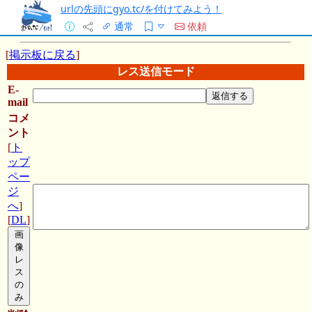
urlの先頭にgyo.tc/を付けてみよう！
通常
依頼