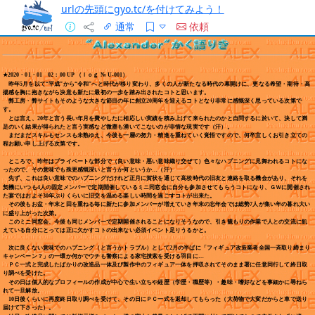
urlの先頭にgyo.tc/を付けてみよう！
通常
依頼