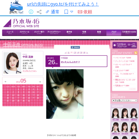
urlの先頭にgyo.tc/を付けてみよう！
通常
依頼