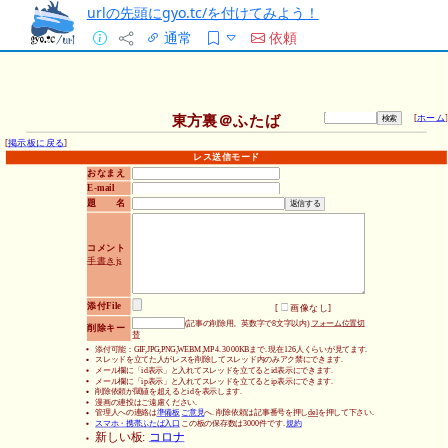
urlの先頭にgyo.tc/を付けてみよう！
通常
依頼