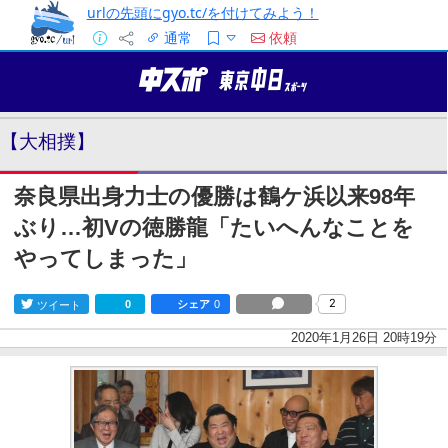
urlの先頭にgyo.tc/を付けてみよう！
通常
依頼