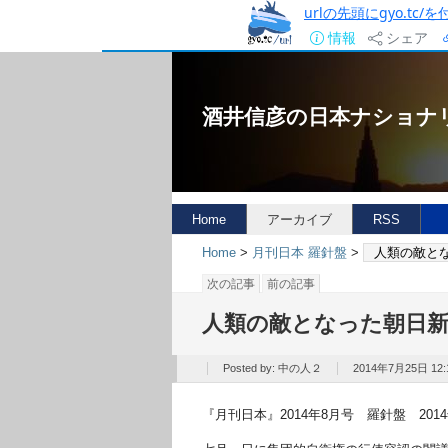
urlの先頭にgyo.tc
情報
シェア