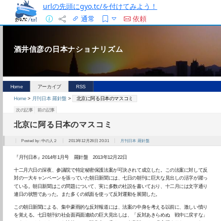
urlの先頭にgyo.tc/を付けてみよう！
通常
依頼