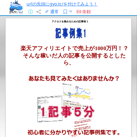
urlの先頭にgyo.tc/を付けてみよう！
通常
依頼