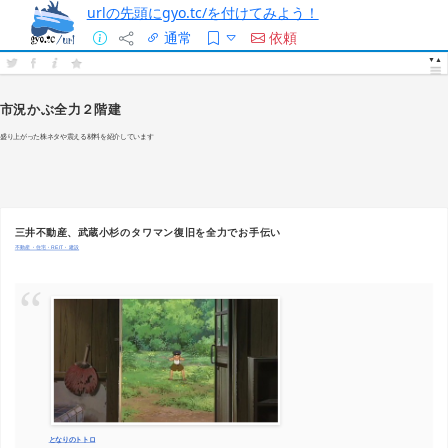
urlの先頭にgyo.tc/を付けてみよう！
通常
依頼