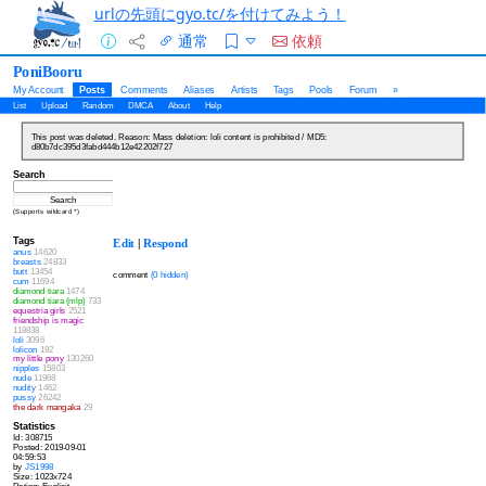
urlの先頭にgyo.tc/を付けてみよう！
通常
依頼