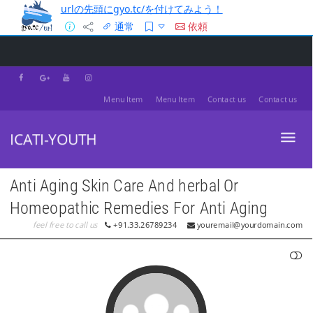
urlの先頭にgyo.tc/を付けてみよう！
通常
依頼