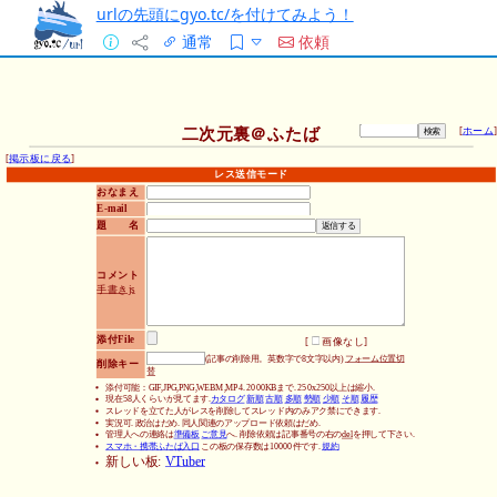
urlの先頭にgyo.tc/を付けてみよう！
通常
依頼