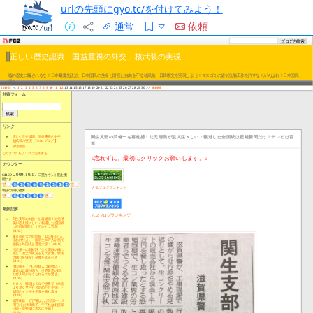
urlの先頭にgyo.tc/を付けてみよう！
通常
依頼