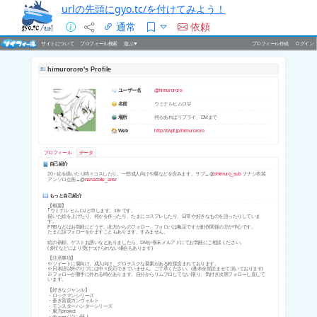
urlの先頭にgyo.tc/を付けてみよう！
通常
依頼