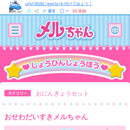
urlの先頭にgyo.tc/を付けてみよう！
通常
依頼