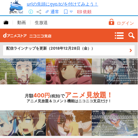
urlの先頭にgyo.tc/を付けてみよう！
通常
依頼