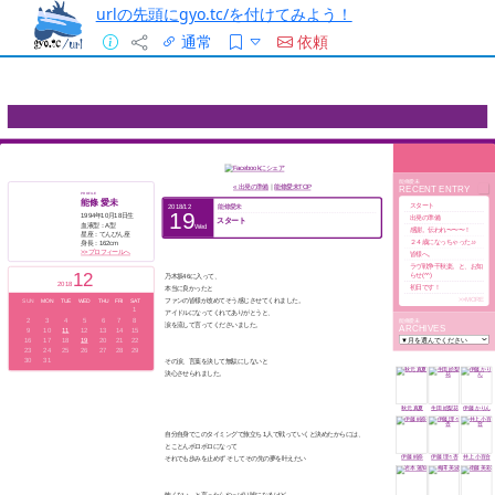
urlの先頭にgyo.tc/を付けてみよう！
通常
依頼