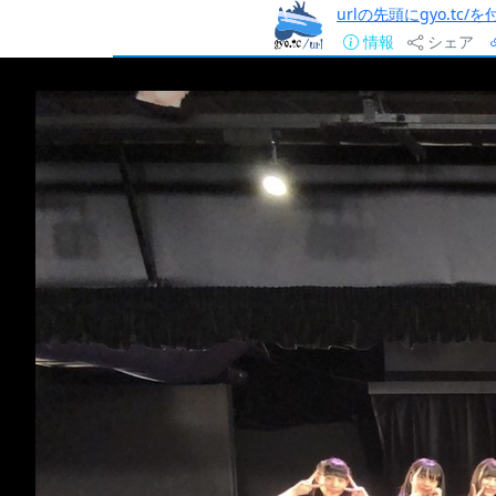
urlの先頭にgyo.tc
情報
シェア