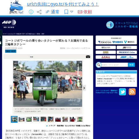
urlの先頭にgyo.tc/を付けてみよう！
通常
依頼