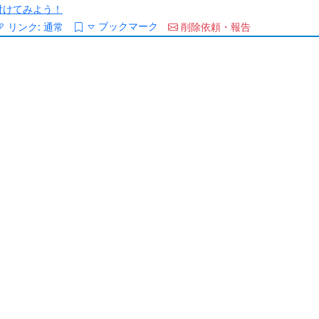
/を付けてみよう！
ブックマーク
リンク:
通常
削除依頼・報告