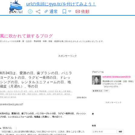
urlの先頭にgyo.tc/を付けてみよう！
通常
依頼