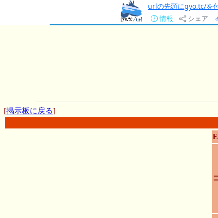
urlの先頭にgyo.tc
情報
シェア