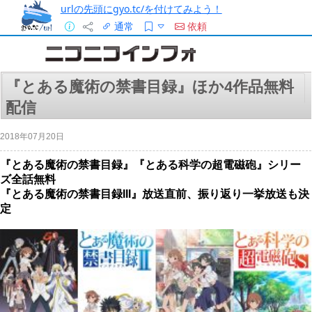
urlの先頭にgyo.tc/を付けてみよう！
通常
依頼