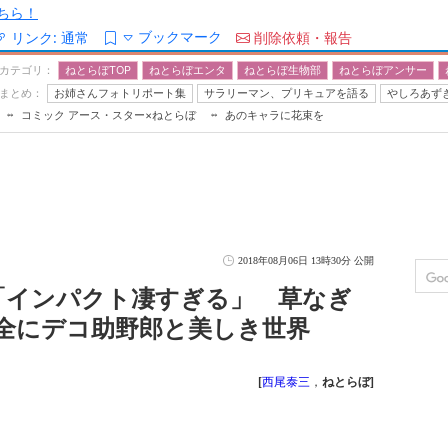
ちら！
ブックマーク
リンク:
通常
削除依頼・報告