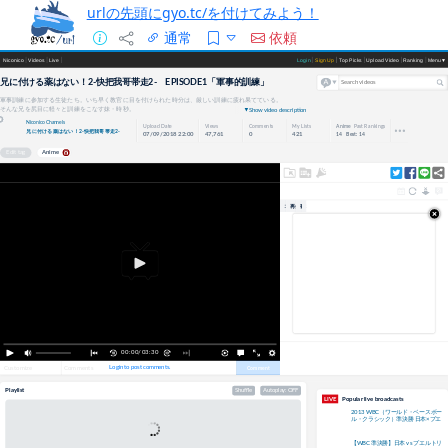
urlの先頭にgyo.tc/を付けてみよう！
通常
依頼