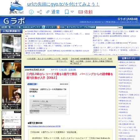
urlの先頭にgyo.tc/を付けてみよう！
通常
依頼