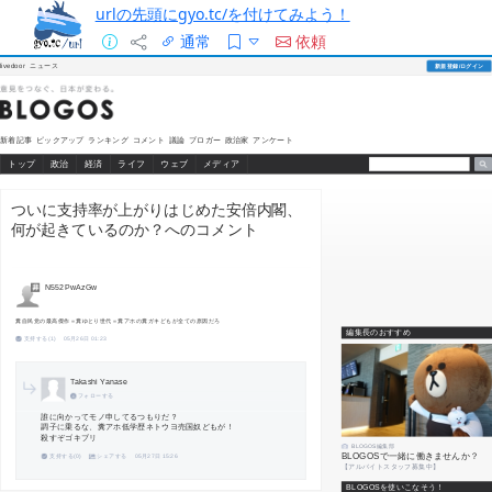
urlの先頭にgyo.tc/を付けてみよう！
通常
依頼