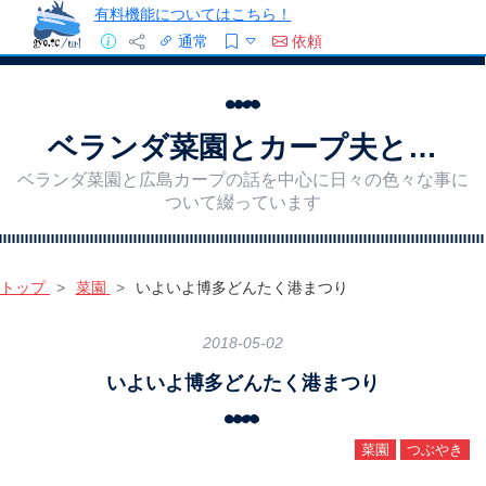
有料機能についてはこちら！
通常
依頼