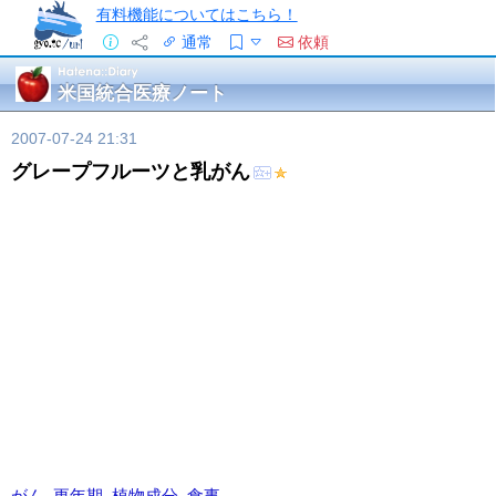
有料機能についてはこちら！
通常
依頼