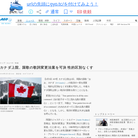
urlの先頭にgyo.tc/を付けてみよう！
通常
依頼